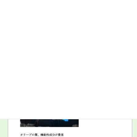
大機能性トリテルペン」と呼ばれ、抗がん作用、抗炎症作
用、抗酸化作用、抗高脂血症効果などの生理活性があること
が報告されている。
エイジングケア向けの皮膚の外用剤や、メタボリックシンド
ロームの予防関連商材などに利用されている
と解説しています。